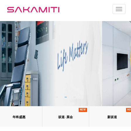
Toggl
naviga
NEW
HO
年终盛惠
坂道· 展会
新坂道