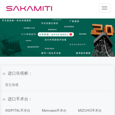
Toggl
naviga
进口吊塔桥：
芬兰吊塔
进口手术台：
INSPITAL手术台
Merivaara手术台
MIZUHO手术台