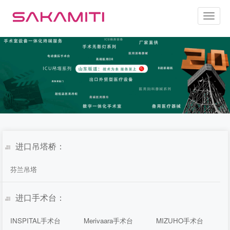
Toggl
naviga
进口吊塔桥：
芬兰吊塔
进口手术台：
INSPITAL手术台
Merivaara手术台
MIZUHO手术台