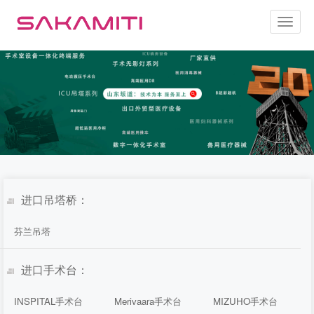
Toggl
naviga
进口吊塔桥：
芬兰吊塔
进口手术台：
INSPITAL手术台
Merivaara手术台
MIZUHO手术台