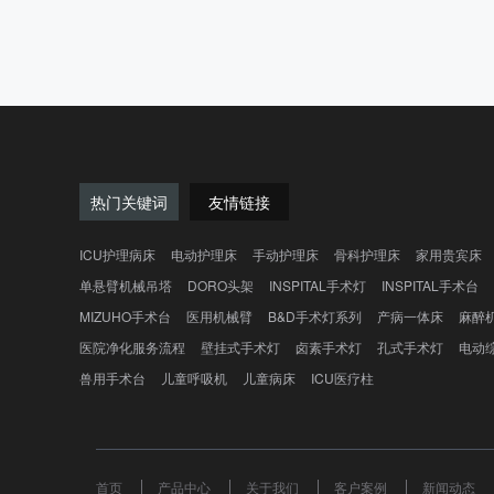
腿板-向下最多 90° 顶部滑动头方向 220 毫米 脚方向
310 毫米
热门关键词
友情链接
ICU护理病床
电动护理床
手动护理床
骨科护理床
家用贵宾床
单悬臂机械吊塔
DORO头架
INSPITAL手术灯
INSPITAL手术台
MIZUHO手术台
医用机械臂
B&D手术灯系列
产病一体床
麻醉
医院净化服务流程
壁挂式手术灯
卤素手术灯
孔式手术灯
电动
兽用手术台
儿童呼吸机
儿童病床
ICU医疗柱
首页
产品中心
关于我们
客户案例
新闻动态