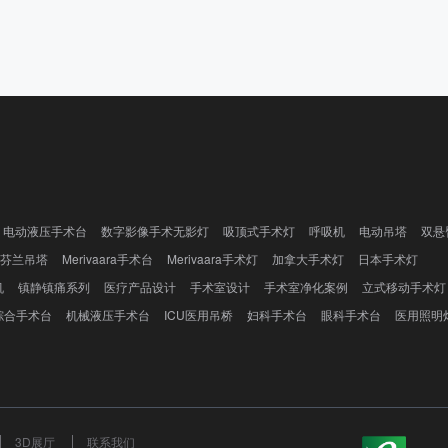
电动液压手术台
数字影像手术无影灯
吸顶式手术灯
呼吸机
电动吊塔
双悬
芬兰吊塔
Merivaara手术台
Merivaara手术灯
加拿大手术灯
日本手术灯
机
镇静镇痛系列
医疗产品设计
手术室设计
手术室净化案例
立式移动手术灯
综合手术台
机械液压手术台
ICU医用吊桥
妇科手术台
眼科手术台
医用照明
3D展厅
联系我们