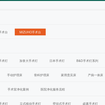
ra手术台
MIZUHO手术台
ra手术灯
加拿大手术灯
日本手术灯
B&D手术灯系列
手动护理床
骨科护理床
家用贵宾床
产病一体床
手术室净化案例
医院净化服务流程
手术灯
立式移动手术灯
壁挂式手术灯
卤素手术灯