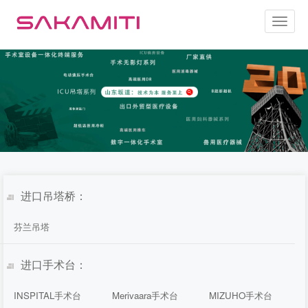
Toggl
naviga
进口吊塔桥：
芬兰吊塔
进口手术台：
INSPITAL手术台
Merivaara手术台
MIZUHO手术台