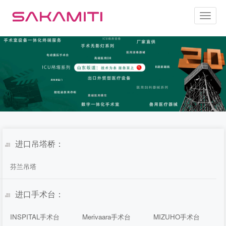
Toggl
naviga
进口吊塔桥：
芬兰吊塔
进口手术台：
INSPITAL手术台
Merivaara手术台
MIZUHO手术台