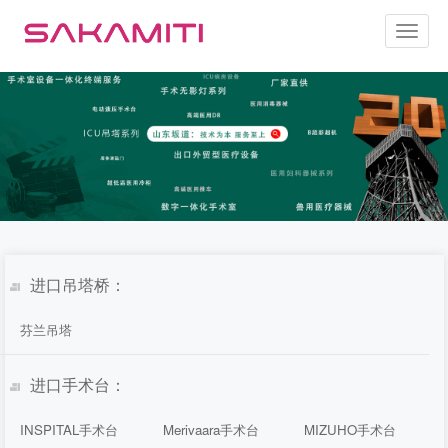
Toggl
naviga
进口吊塔桥：
芬兰吊塔
进口手术台：
INSPITAL手术台
Merivaara手术台
MIZUHO手术台