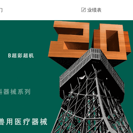
们
业绩表
