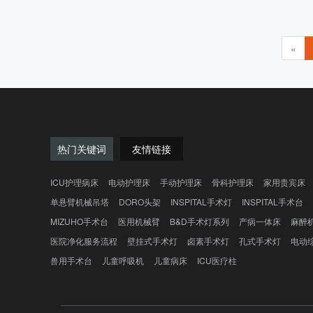
角指示器 带护士锁的嵌入式栏杆控制 重型脚轮，直径
为 125 毫米的双面和中央制动系统 四个角上的保险杠
脚轮 手摇线控器 输液杆 尿袋挂钩 备用电池
«
热门关键词
友情链接
ICU护理病床
电动护理床
手动护理床
骨科护理床
家用贵宾床
单悬臂机械吊塔
DORO头架
INSPITAL手术灯
INSPITAL手术台
MIZUHO手术台
医用机械臂
B&D手术灯系列
产病一体床
麻醉
医院净化服务流程
壁挂式手术灯
卤素手术灯
孔式手术灯
电动
兽用手术台
儿童呼吸机
儿童病床
ICU医疗柱