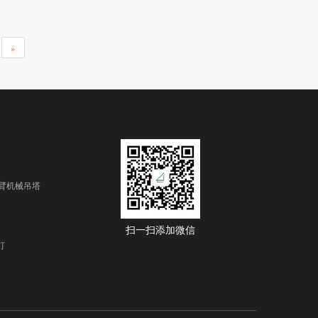
保险杠 手摇线控器 重型脚轮，直径为 125 毫米的双
面，中控锁系统 输液杆、尿袋挂钩 备用电池
»
臂机械吊塔
扫一扫添加微信
灯