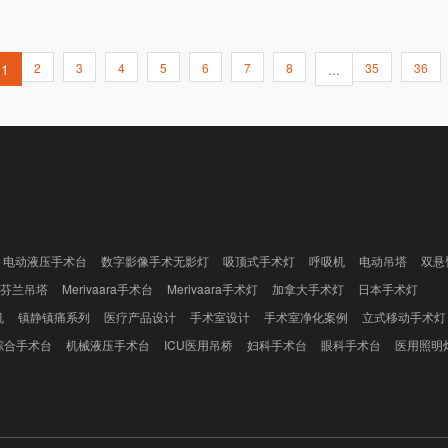
制面板 车轮转向功能 带中控锁的重型脚轮 氧气瓶架 输
液杆 尿袋挂钩 PU泡沫床垫（12cm厚） 巴尔干牵引架
（选配） 单臂吊杆（选配） 实用架子（选配） 加床
（可选）
1
2
3
4
5
6
7
8
...
35
36
电动液压手术台
数字影像手术无影灯
吸顶式手术灯
呼吸机
电动吊塔
双悬
芬兰吊塔
Merivaara手术台
Merivaara手术灯
加拿大手术灯
日本手术灯
机
镇静镇痛系列
医疗产品设计
手术室设计
手术室净化案例
立式移动手术灯
综合手术台
机械液压手术台
ICU医用吊桥
妇科手术台
眼科手术台
医用照明