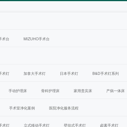
ra手术台
MIZUHO手术台
ra手术灯
加拿大手术灯
日本手术灯
B&D手术灯系列
手动护理床
骨科护理床
家用贵宾床
产病一体床
手术室净化案例
医院净化服务流程
手术灯
立式移动手术灯
壁挂式手术灯
卤素手术灯