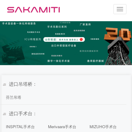
Toggl
naviga
进口吊塔桥：
芬兰吊塔
进口手术台：
INSPITAL手术台
Merivaara手术台
MIZUHO手术台