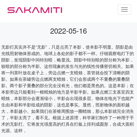
手术无影灯原理基本常识
Toggl
naviga
2022-05-16
无影灯其实并不是“无影”，只是点亮了本影，使本影不明显。
阴影是由
光线照射物体形成的。
地球上各处的影子都不一样。
仔细观察电灯下的
阴影，发现阴影中间特别暗，略显浅。
阴影中特别暗的部分称为本影，
较暗的部分称为半影。
这些现象的发生与光的线性传播密切相关。
如果
将一列茶叶放在桌子上，旁边点燃一支蜡烛，茶管就会投下清晰的阴
影。
如果在茶罐旁边点燃两支蜡烛，它们会形成两个不重叠的重叠阴
影。
两个影子重叠的部分完全没有光，
他们都是黑色的。
这是本影；
在
本影旁边只能看到一根蜡烛的地方是半影半影。
如果点燃三支甚至四支
蜡烛，本影部分会逐渐缩小，半影会出现很多层。
物体在电光下也能产
生由本影和半影组成的阴影，这也是事实。
显然，照射物体的面积越
大，本影越小。
如果我们在茶锥周围放一圈蜡烛，那么本影就完全消失
了，半影太亮了，看不见。
根据上述原理，科学家们制作了一种用于手
术的无影灯。
它将发光强度高的灯具在灯板上排列成圆形，合成大面积
光源。
这样，