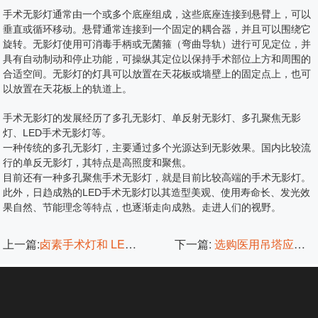
手术无影灯通常由一个或多个底座组成，这些底座连接到悬臂上，可以
垂直或循环移动。
悬臂通常连接到一个固定的耦合器，并且可以围绕它
旋转。
无影灯使用可消毒手柄或无菌箍（弯曲导轨）进行可见定位，并
具有自动制动和停止功能，可操纵其定位以保持手术部位上方和周围的
合适空间。
无影灯的灯具可以放置在天花板或墙壁上的固定点上，也可
以放置在天花板上的轨道上。
手术无影灯的发展经历了多孔无影灯、单反射无影灯、多孔聚焦无影
灯、LED手术无影灯等。
一种传统的多孔无影灯，主要通过多个光源达到无影效果。
国内比较流
行的单反无影灯，其特点是高照度和聚焦。
目前还有一种多孔聚焦手术无影灯，就是目前比较高端的手术无影灯。
此外，日趋成熟的LED手术无影灯以其造型美观、使用寿命长、发光效
果自然、节能理念等特点，也逐渐走向成熟。
走进人们的视野。
上一篇:
卤素手术灯和 LED 手术灯的重要特性
下一篇:
选购医用吊塔应了解其组成部分