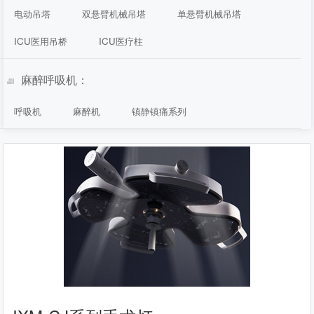
电动吊塔
双悬臂机械吊塔
单悬臂机械吊塔
ICU医用吊桥
ICU医疗柱
麻醉呼吸机：
呼吸机
麻醉机
镇静镇痛系列