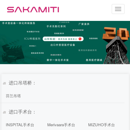
Toggl
naviga
进口吊塔桥：
芬兰吊塔
进口手术台：
INSPITAL手术台
Merivaara手术台
MIZUHO手术台