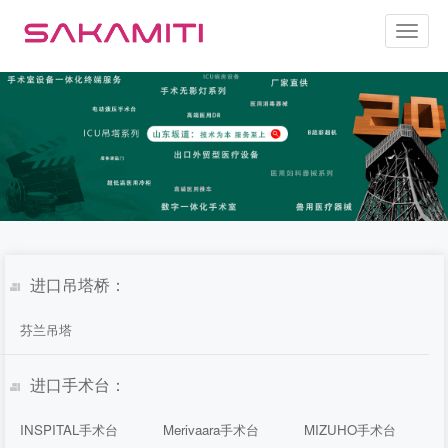
Toggl
naviga
进口吊塔桥：
芬兰吊塔
进口手术台：
INSPITAL手术台
Merivaara手术台
MIZUHO手术台