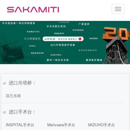
Toggl
naviga
进口吊塔桥：
芬兰吊塔
进口手术台：
INSPITAL手术台
Merivaara手术台
MIZUHO手术台