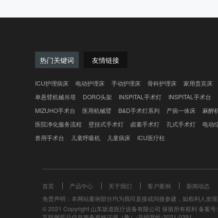
热门关键词
友情链接
ICU护理病床
电动护理床
手动护理床
骨科护理床
家用贵宾床
单悬臂机械吊塔
DORO头架
INSPITAL手术灯
INSPITAL手术台
MIZUHO手术台
医用机械臂
B&D手术灯系列
产病一体床
麻醉
医院净化服务流程
壁挂式手术灯
卤素手术灯
孔式手术灯
电动
兽用手术台
儿童呼吸机
儿童病床
ICU医疗柱
首页
产品中心
关于我们
客户案例
新闻动态
免责声明：本网站案例部分均为我司直接或间接参建，如权利人发现
© 2021 Copyright 山东坂道医疗设备有限公司 保留所有权利 备案号:鲁
互联网药品信息服务资格证书（鲁）-非经营性-2021-0291