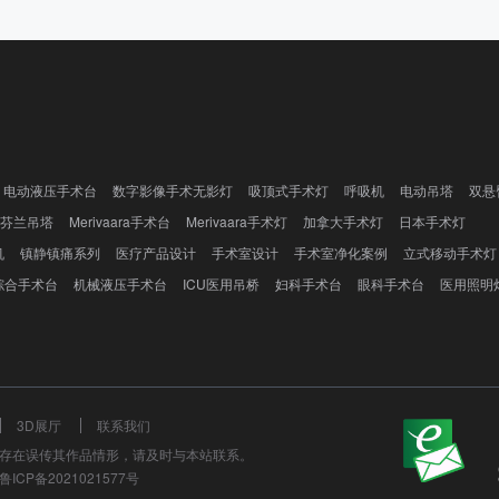
电动液压手术台
数字影像手术无影灯
吸顶式手术灯
呼吸机
电动吊塔
双悬
芬兰吊塔
Merivaara手术台
Merivaara手术灯
加拿大手术灯
日本手术灯
机
镇静镇痛系列
医疗产品设计
手术室设计
手术室净化案例
立式移动手术灯
综合手术台
机械液压手术台
ICU医用吊桥
妇科手术台
眼科手术台
医用照明
3D展厅
联系我们
存在误传其作品情形，请及时与本站联系。
ICP备2021021577号