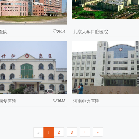
医院
3654
北京大学口腔医院

康复医院
3638
河南电力医院

«
1
2
3
4
»