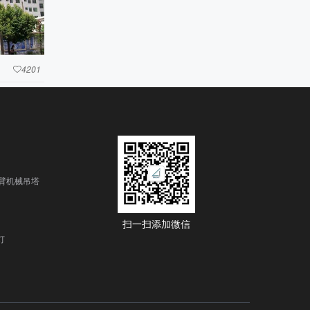
4201

臂机械吊塔
扫一扫添加微信
灯