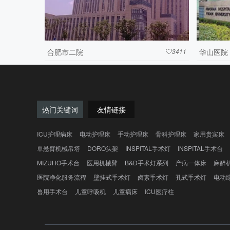
合肥市二院
3411
华山医院

热门关键词
友情链接
ICU护理病床
电动护理床
手动护理床
骨科护理床
家用贵宾床
单悬臂机械吊塔
DORO头架
INSPITAL手术灯
INSPITAL手术台
MIZUHO手术台
医用机械臂
B&D手术灯系列
产病一体床
麻醉
医院净化服务流程
壁挂式手术灯
卤素手术灯
孔式手术灯
电动
兽用手术台
儿童呼吸机
儿童病床
ICU医疗柱