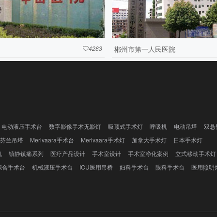
4283
郴州市第一人民医院

电动液压手术台
数字影像手术无影灯
吸顶式手术灯
呼吸机
电动吊塔
双悬
芬兰吊塔
Merivaara手术台
Merivaara手术灯
加拿大手术灯
日本手术灯
机
镇静镇痛系列
医疗产品设计
手术室设计
手术室净化案例
立式移动手术灯
综合手术台
机械液压手术台
ICU医用吊桥
妇科手术台
眼科手术台
医用照明