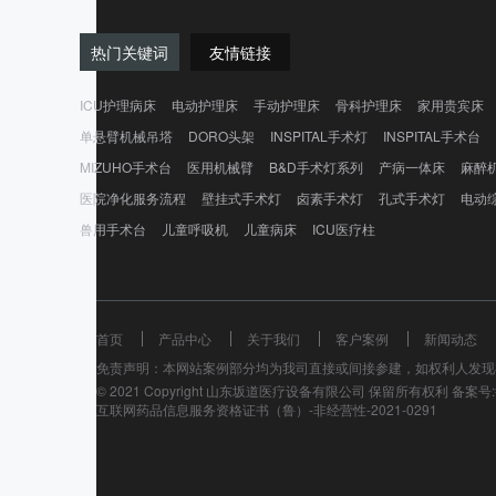
热门关键词
友情链接
ICU护理病床
电动护理床
手动护理床
骨科护理床
家用贵宾床
单悬臂机械吊塔
DORO头架
INSPITAL手术灯
INSPITAL手术台
MIZUHO手术台
医用机械臂
B&D手术灯系列
产病一体床
麻醉
医院净化服务流程
壁挂式手术灯
卤素手术灯
孔式手术灯
电动
兽用手术台
儿童呼吸机
儿童病床
ICU医疗柱
首页
产品中心
关于我们
客户案例
新闻动态
免责声明：本网站案例部分均为我司直接或间接参建，如权利人发现
© 2021 Copyright 山东坂道医疗设备有限公司 保留所有权利 备案号:鲁
互联网药品信息服务资格证书（鲁）-非经营性-2021-0291