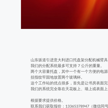
山东坂道引进意大利进口托盘架分配机械臂具
我们的分配系统最多可支持 7 公斤的重量。
两个大容量托盘，其中一个有一个方便的电源
括指纹牢固地放置两个玻璃杯。
这个工作站的优点很多，首先是让书房表面完
我们的系统完全靠在天花板上、墙上或表面上
根据要求提供价格。
联系我们获取报价：13365378947（微信同