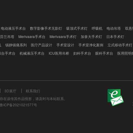
电动液压手术台
数字影像手术无影灯
吸顶式手术灯
呼吸机
电动吊塔
双悬
芬兰吊塔
Merivaara手术台
Merivaara手术灯
加拿大手术灯
日本手术灯
机
镇静镇痛系列
医疗产品设计
手术室设计
手术室净化案例
立式移动手术灯
综合手术台
机械液压手术台
ICU医用吊桥
妇科手术台
眼科手术台
医用照明
3D展厅
联系我们
存在误传其作品情形，请及时与本站联系。
ICP备2021021577号