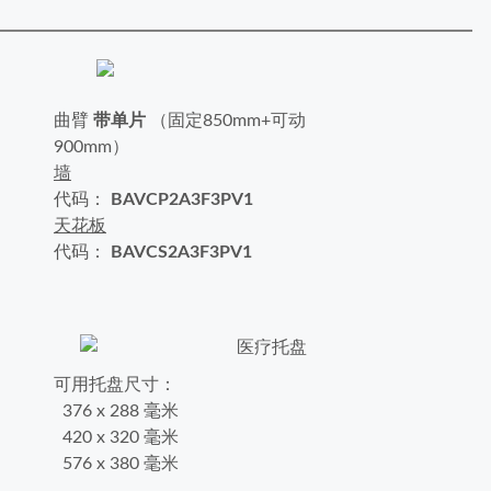
曲臂
带单片
（固定850mm+可动
900mm）
墙
代码：
BAVCP2A3F3PV1
天花板
代码：
BAVCS2A3F3PV1
可用托盘尺寸：
376 x 288 毫米
420 x 320 毫米
576 x 380 毫米