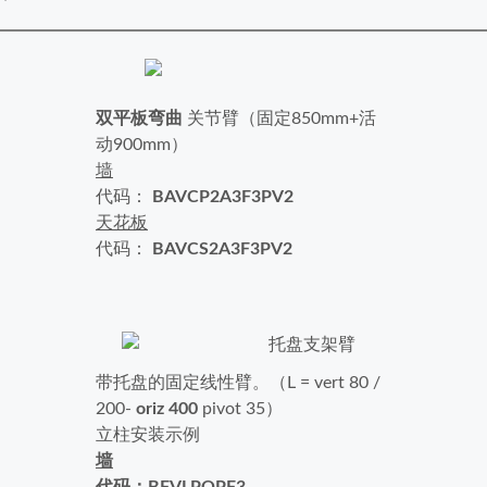
双平板弯曲
关节臂
（固定850mm+活
动900mm）
墙
代码：
BAVCP2A3F3PV2
天花板
代码：
BAVCS2A3F3PV2
带托盘的固定线性臂。
（L = vert 80 /
200-
oriz 400
pivot 35）
立柱安装示例
墙
代码：BFVLPOPF3