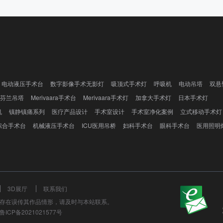
电动液压手术台
数字影像手术无影灯
吸顶式手术灯
呼吸机
电动吊塔
双悬
芬兰吊塔
Merivaara手术台
Merivaara手术灯
加拿大手术灯
日本手术灯
机
镇静镇痛系列
医疗产品设计
手术室设计
手术室净化案例
立式移动手术灯
综合手术台
机械液压手术台
ICU医用吊桥
妇科手术台
眼科手术台
医用照明
3D展厅
联系我们
存在误传其作品情形，请及时与本站联系。
ICP备2021021577号