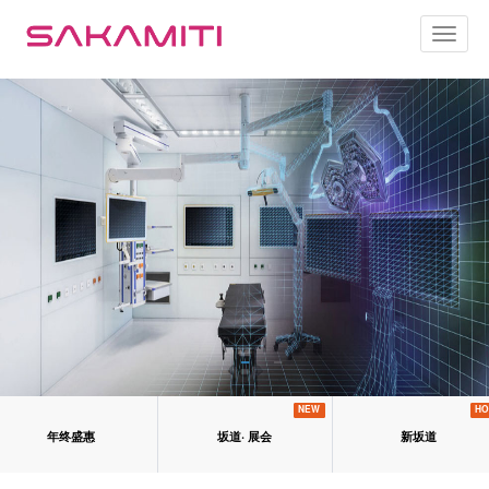
Toggl
naviga
NEW
HO
年终盛惠
坂道· 展会
新坂道