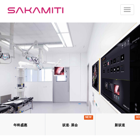
Toggl
naviga
NEW
HO
年终盛惠
坂道· 展会
新坂道