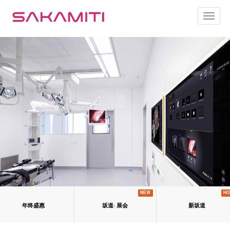
Toggl
naviga
NEW
HO
年终盛惠
坂道· 展会
新坂道