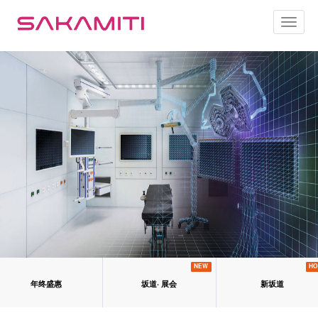
Toggl
naviga
NEW
HO
年终盛惠
坂道· 展会
新坂道