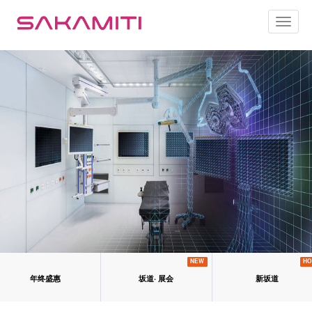
Toggl
naviga
NEW
HO
年终盛惠
坂道· 展会
新坂道