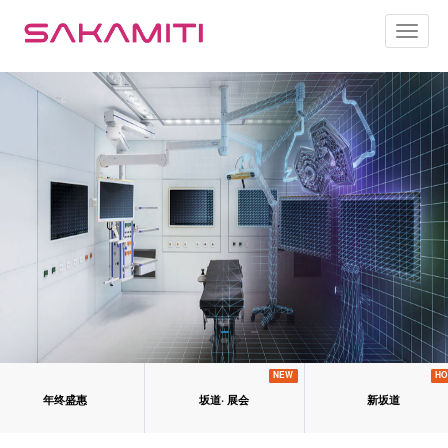
Toggl
naviga
NEW
HO
年终盛惠
坂道· 展会
新坂道