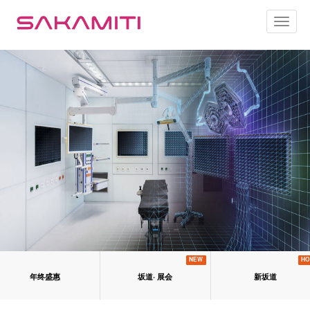
Toggl
naviga
NEW
HO
年终盛惠
坂道· 展会
新坂道