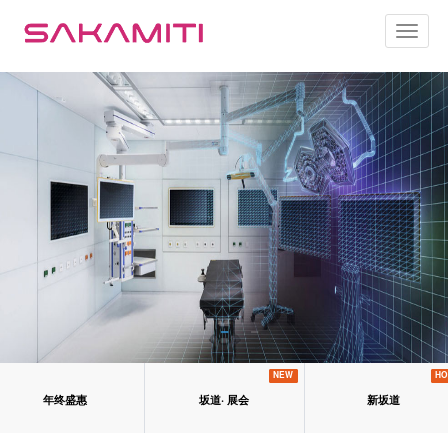
Toggl
naviga
NEW
HO
年终盛惠
坂道· 展会
新坂道